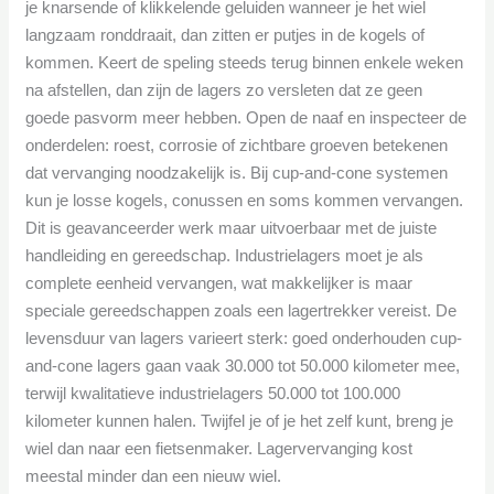
je knarsende of klikkelende geluiden wanneer je het wiel
langzaam ronddraait, dan zitten er putjes in de kogels of
kommen. Keert de speling steeds terug binnen enkele weken
na afstellen, dan zijn de lagers zo versleten dat ze geen
goede pasvorm meer hebben. Open de naaf en inspecteer de
onderdelen: roest, corrosie of zichtbare groeven betekenen
dat vervanging noodzakelijk is. Bij cup-and-cone systemen
kun je losse kogels, conussen en soms kommen vervangen.
Dit is geavanceerder werk maar uitvoerbaar met de juiste
handleiding en gereedschap. Industrielagers moet je als
complete eenheid vervangen, wat makkelijker is maar
speciale gereedschappen zoals een lagertrekker vereist. De
levensduur van lagers varieert sterk: goed onderhouden cup-
and-cone lagers gaan vaak 30.000 tot 50.000 kilometer mee,
terwijl kwalitatieve industrielagers 50.000 tot 100.000
kilometer kunnen halen. Twijfel je of je het zelf kunt, breng je
wiel dan naar een fietsenmaker. Lagervervanging kost
meestal minder dan een nieuw wiel.