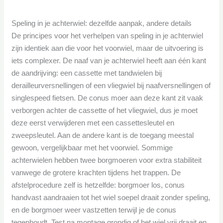
Speling in je achterwiel: dezelfde aanpak, andere details
De principes voor het verhelpen van speling in je achterwiel
zijn identiek aan die voor het voorwiel, maar de uitvoering is
iets complexer. De naaf van je achterwiel heeft aan één kant
de aandrijving: een cassette met tandwielen bij
derailleurversnellingen of een vliegwiel bij naafversnellingen of
singlespeed fietsen. De conus moer aan deze kant zit vaak
verborgen achter de cassette of het vliegwiel, dus je moet
deze eerst verwijderen met een cassettesleutel en
zweepsleutel. Aan de andere kant is de toegang meestal
gewoon, vergelijkbaar met het voorwiel. Sommige
achterwielen hebben twee borgmoeren voor extra stabiliteit
vanwege de grotere krachten tijdens het trappen. De
afstelprocedure zelf is hetzelfde: borgmoer los, conus
handvast aandraaien tot het wiel soepel draait zonder speling,
en de borgmoer weer vastzetten terwijl je de conus
tegenhoudt. Test na montage grondig of het wiel vrij draait en