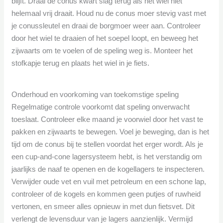
blijft. Draai de conus kwart slag terug als het wiel niet
helemaal vrij draait. Houd nu de conus moer stevig vast met
je conussleutel en draai de borgmoer weer aan. Controleer
door het wiel te draaien of het soepel loopt, en beweeg het
zijwaarts om te voelen of de speling weg is. Monteer het
stofkapje terug en plaats het wiel in je fiets.
Onderhoud en voorkoming van toekomstige speling
Regelmatige controle voorkomt dat speling onverwacht
toeslaat. Controleer elke maand je voorwiel door het vast te
pakken en zijwaarts te bewegen. Voel je beweging, dan is het
tijd om de conus bij te stellen voordat het erger wordt. Als je
een cup-and-cone lagersysteem hebt, is het verstandig om
jaarlijks de naaf te openen en de kogellagers te inspecteren.
Verwijder oude vet en vuil met petroleum en een schone lap,
controleer of de kogels en kommen geen putjes of ruwheid
vertonen, en smeer alles opnieuw in met dun fietsvet. Dit
verlengt de levensduur van je lagers aanzienlijk. Vermijd